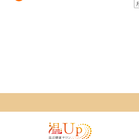
ア
ー
カ
イ
ブ