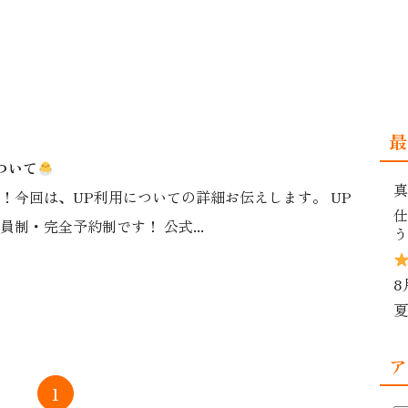
最
ついて
真
！今回は、UP利用についての詳細お伝えします。 UP
仕
員制・完全予約制です！ 公式...
う
8
夏
ア
1