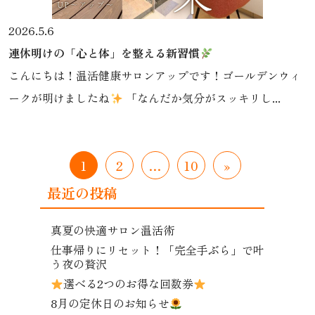
2026.5.6
連休明けの「心と体」を整える新習慣
こんにちは！温活健康サロンアップです！ゴールデンウィ
ークが明けましたね
「なんだか気分がスッキリし...
1
2
…
10
»
最近の投稿
真夏の快適サロン温活術
仕事帰りにリセット！「完全手ぶら」で叶
う夜の贅沢
選べる2つのお得な回数券
8月の定休日のお知らせ