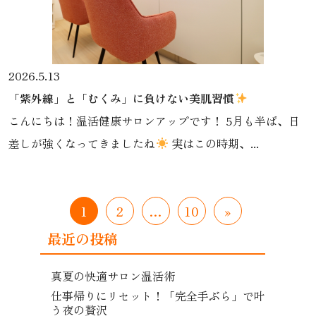
2026.5.13
「紫外線」と「むくみ」に負けない美肌習慣
こんにちは！温活健康サロンアップです！ 5月も半ば、日
差しが強くなってきましたね
実はこの時期、...
1
2
…
10
»
最近の投稿
真夏の快適サロン温活術
仕事帰りにリセット！「完全手ぶら」で叶
う夜の贅沢