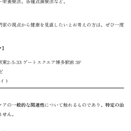
ー栄養療法、各種点滴療法など、
。
門家の視点から健康を見直したいとお考えの方は、ぜひ一度
。
ク】
駅東2-5-33 ゲートスクエア博多駅前 3F
ど
サイト
ケアの
一般的な関連性
について触れるものであり、
特定の治
ません
。