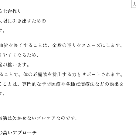
ア
る土台作り
ー
大限に引き出すための
カ
す。
イ
ブ
血流を良くすることは、全身の巡りをスムーズにします。
りやすくなるため、
盤が整います。
ることで、体の老廃物を排出する力もサポートされます。
くことは、専門的な予防医療や各種点滴療法などの効果を
す
。
温活は欠かせないプレケアなのです。
度の高いアプローチ